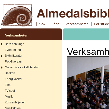
Sök
Låna
Verksamheter
För stude
Verksamheter
Barn och unga
Verksamhe
Evenemang
Skönlitteratur
Facklitteratur
Gotlandica - lokallitteratur
Badkort
Energiväskor
Film
TV-spel
Musik
Konsertbiljetter
Musikstolen