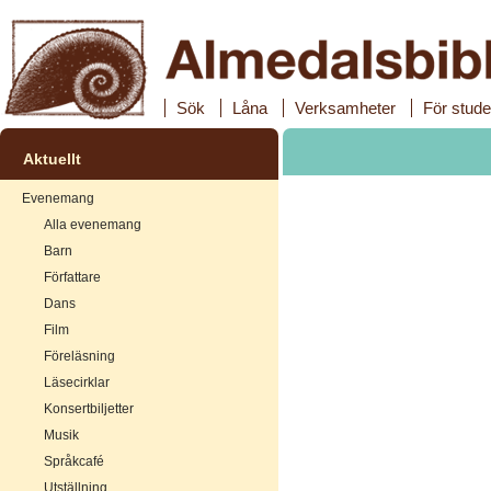
Sök
Låna
Verksamheter
För stude
Aktuellt
Evenemang
Alla evenemang
Barn
Författare
Dans
Film
Föreläsning
Läsecirklar
Konsertbiljetter
Musik
Språkcafé
Utställning